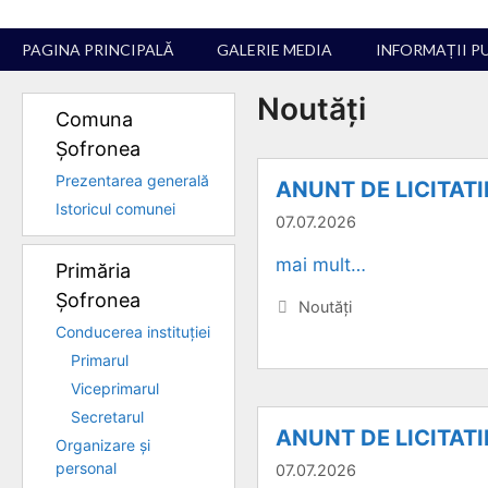
Sari
la
PAGINA PRINCIPALĂ
GALERIE MEDIA
INFORMAȚII P
conținut
Noutăți
Comuna
Șofronea
Prezentarea generală
ANUNT DE LICITAT
Istoricul comunei
07.07.2026
mai mult…
Primăria
Șofronea
Categorii
Noutăți
Conducerea instituției
Primarul
Viceprimarul
Secretarul
ANUNT DE LICITAT
Organizare și
personal
07.07.2026