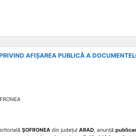
PRIVIND AFIȘAREA PUBLICĂ A DOCUMENTEL
OFRONEA
eritorială
ȘOFRONEA
din județul
ARAD
, anunță
publica