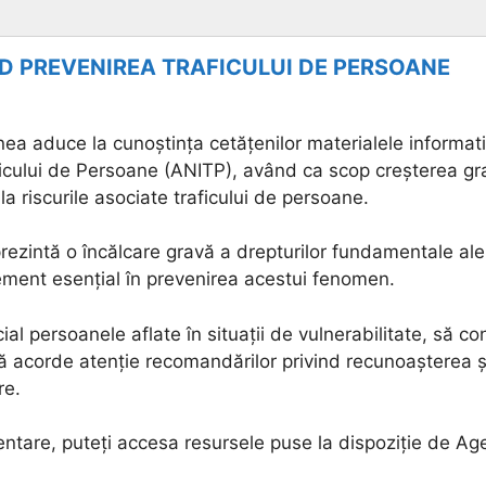
D PREVENIREA TRAFICULUI DE PERSOANE
ea aduce la cunoștința cetățenilor materialele informat
icului de Persoane (ANITP), având ca scop creșterea gra
 la riscurile asociate traficului de persoane.
rezintă o încălcare gravă a drepturilor fundamentale ale
ement esențial în prevenirea acestui fenomen.
cial persoanele aflate în situații de vulnerabilitate, să c
ă acorde atenție recomandărilor privind recunoașterea și 
re.
entare, puteți accesa resursele puse la dispoziție de Ag