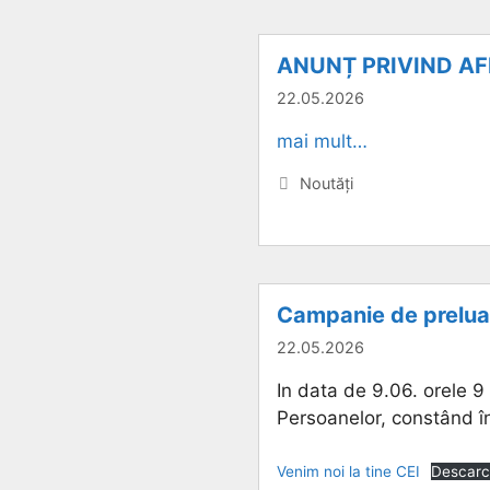
ANUNȚ PRIVIND A
22.05.2026
mai mult…
Categorii
Noutăți
Campanie de preluare
22.05.2026
In data de 9.06. orele 9
Persoanelor, constând în
Venim noi la tine CEI
Descar