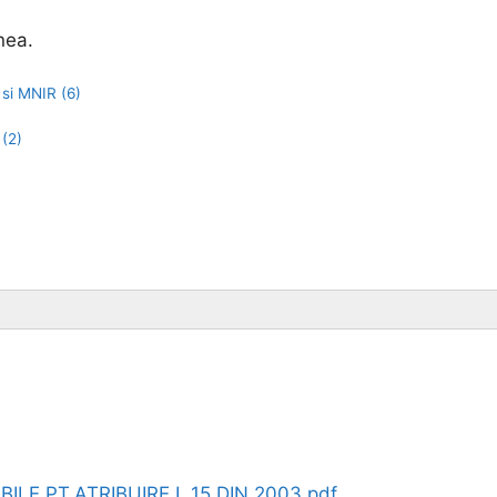
nea.
 si MNIR (6)
 (2)
ILE PT.ATRIBUIRE L.15 DIN 2003.pdf