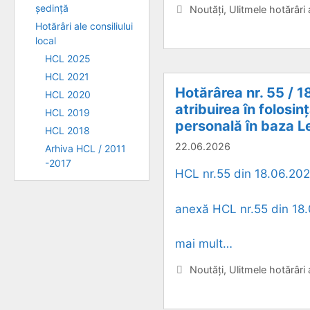
ședință
Categorii
Noutăți
,
Ulitmele hotărâri
Hotărâri ale consiliului
local
HCL 2025
HCL 2021
Hotărârea nr. 55 / 1
HCL 2020
atribuirea în folosin
HCL 2019
personală în baza L
HCL 2018
22.06.2026
Arhiva HCL / 2011
-2017
HCL nr.55 din 18.06.2026
anexă HCL nr.55 din 18.
mai mult…
Categorii
Noutăți
,
Ulitmele hotărâri