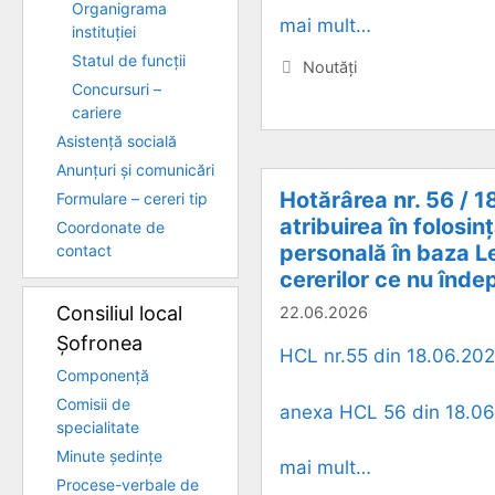
Organigrama
mai mult…
instituției
Statul de funcții
Categorii
Noutăți
Concursuri –
cariere
Asistență socială
Anunțuri și comunicări
Hotărârea nr. 56 / 1
Formulare – cereri tip
atribuirea în folosin
Coordonate de
personală în baza Le
contact
cererilor ce nu îndep
Consiliul local
22.06.2026
Șofronea
HCL nr.55 din 18.06.2026
Componență
Comisii de
anexa HCL 56 din 18.06.
specialitate
Minute ședințe
mai mult…
Procese-verbale de