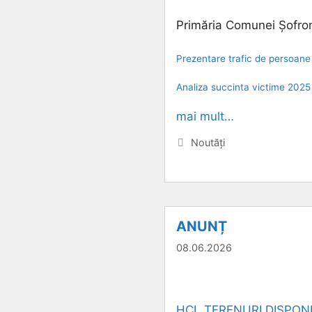
Primăria Comunei Șofro
Prezentare trafic de persoane
Analiza succinta victime 2025
mai mult…
Categorii
Noutăți
ANUNȚ
08.06.2026
HCL TERENURI DISPONIB