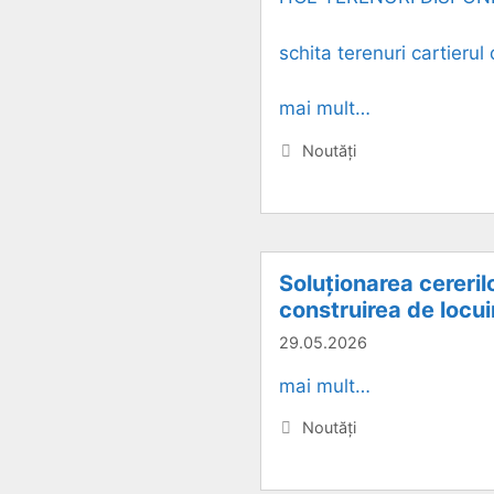
schita terenuri cartierul
mai mult…
Categorii
Noutăți
Soluționarea cereril
construirea de locui
29.05.2026
mai mult…
Categorii
Noutăți