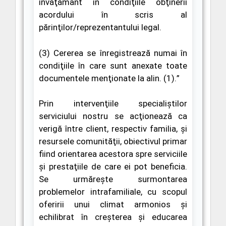
învăţământ în condiţiile obţinerii
acordului în scris al
părinţilor/reprezentantului legal.
(3) Cererea se înregistrează numai în
condiţiile în care sunt anexate toate
documentele menţionate la alin. (1).
”
Prin intervenţiile specialiştilor
serviciului nostru se acţionează ca
verigă între client, respectiv familia, şi
resursele comunităţii, obiectivul primar
fiind orientarea acestora spre serviciile
şi prestaţiile de care ei pot beneficia.
Se urmărește surmontarea
problemelor intrafamiliale, cu scopul
oferirii unui climat armonios şi
echilibrat în creşterea şi educarea