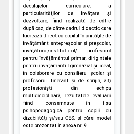
decalajelor curriculare, a
particularităţilor de învăţare şi
dezvoltare,
fiind realizată de
către
după caz, de către cadrul didactic care
lucrează direct cu copilul în unităţile de
învăţământ antepreşcolar şi preşcolar,
învăţătorul/institutorul/ profesorul
pentru învăţământul primar, dirigintele
pentru învăţământul gimnazial şi liceal,
în colaborare cu consilierul şcolar şi
profesorul itinerant şi de sprijin, alţi
profesionişti din echipa
multidisciplinară, rezultatele evaluării
fiind consemnate în
fişa
psihopedagogică
pentru copiii cu
dizabilităţi şi/sau CES, al cărei model
este prezentat în anexa nr. 9.