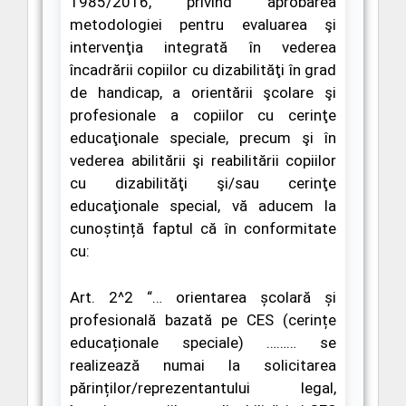
1985/2016
,
privind aprobarea
metodologiei pentru evaluarea şi
intervenţia integrată în vederea
încadrării copiilor cu dizabilităţi în grad
de handicap,
a orientării şcolare şi
profesionale a copiilor cu cerinţe
educaţionale speciale
, precum şi în
vederea abilitării şi reabilitării copiilor
cu dizabilităţi şi/sau cerinţe
educaţionale special,
vă aducem la
cunoștință faptul că în conformitate
cu:
Art. 2^2
“
… orientarea școlară și
profesională bazată pe CES (cerințe
educaționale speciale) ……… se
realizează numai la solicitarea
părinților/reprezentantului legal,