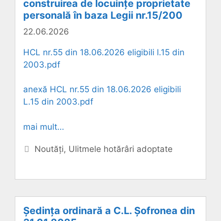
construirea de locuințe proprietate
personală în baza Legii nr.15/200
22.06.2026
HCL nr.55 din 18.06.2026 eligibili l.15 din
2003.pdf
anexă HCL nr.55 din 18.06.2026 eligibili
L.15 din 2003.pdf
mai mult…
Categorii
Noutăți
,
Ulitmele hotărâri adoptate
Ședința ordinară a C.L. Șofronea din