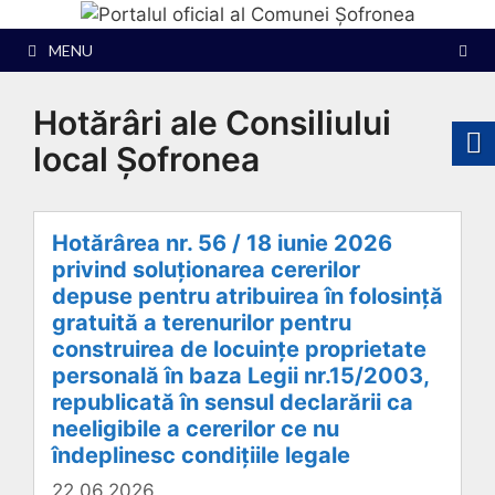
Sari
la
MENU
conținut
Hotărâri ale Consiliului
local Șofronea
Hotărârea nr. 56 / 18 iunie 2026
privind soluționarea cererilor
depuse pentru atribuirea în folosință
gratuită a terenurilor pentru
construirea de locuințe proprietate
personală în baza Legii nr.15/2003,
republicată în sensul declarării ca
neeligibile a cererilor ce nu
îndeplinesc condițiile legale
22.06.2026