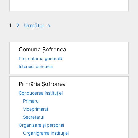
Pagina
Pagina
1
2
Următor
→
Comuna Șofronea
Prezentarea generală
Istoricul comunei
Primăria Șofronea
Conducerea instituției
Primarul
Viceprimarul
Secretarul
Organizare și personal
Organigrama instituției