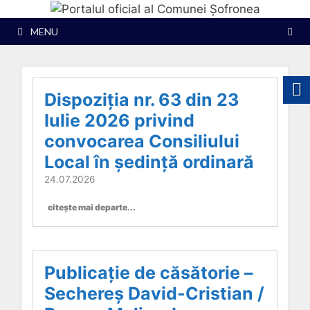
Sari
la
MENU
conținut
Dispoziția nr. 63 din 23
Iulie 2026 privind
convocarea Consiliului
Local în ședință ordinară
24.07.2026
citește mai departe...
Publicație de căsătorie –
Sechereș David-Cristian /