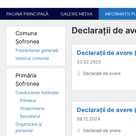
Sari
la
PAGINA PRINCIPALĂ
GALERIE MEDIA
INFORMAȚII P
conținut
Declarații de av
Comuna
Șofronea
Prezentarea generală
Declarații de avere (
Istoricul comunei
23.02.2025
Categorii
Declarații de avere
Primăria
Șofronea
Conducerea instituției
Primarul
Viceprimarul
Declarații de avere (
Secretarul
09.12.2024
Organizare și
Categorii
personal
Declarații de avere