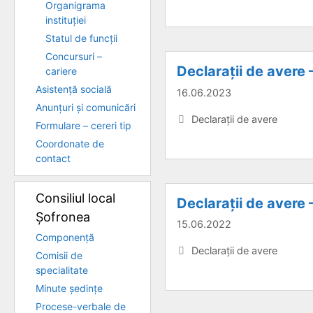
Organigrama
instituției
Statul de funcții
Concursuri –
Declarații de avere
cariere
Asistență socială
16.06.2023
Anunțuri și comunicări
Categorii
Declarații de avere
Formulare – cereri tip
Coordonate de
contact
Consiliul local
Declarații de avere
Șofronea
15.06.2022
Componență
Categorii
Declarații de avere
Comisii de
specialitate
Minute ședințe
Procese-verbale de