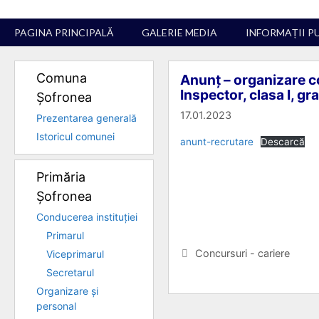
Sari
la
PAGINA PRINCIPALĂ
GALERIE MEDIA
INFORMAȚII P
conținut
Comuna
Anunț – organizare c
Inspector, clasa I, g
Șofronea
17.01.2023
Prezentarea generală
Istoricul comunei
anunt-recrutare
Descarcă
Primăria
Șofronea
Conducerea instituției
Primarul
Categorii
Concursuri - cariere
Viceprimarul
Secretarul
Organizare și
personal