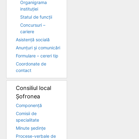
Organigrama
instituției
Statul de funcții
Concursuri –
cariere
Asistență socială
Anunțuri și comunicări
Formulare – cereri tip
Coordonate de
contact
Consiliul local
Șofronea
Componență
Comisii de
specialitate
Minute ședințe
Procese-verbale de