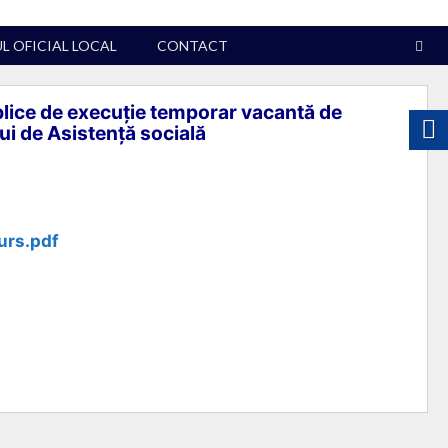
 OFICIAL LOCAL
CONTACT
blice de execuție temporar vacantă de
ui de Asistență socială
urs.pdf