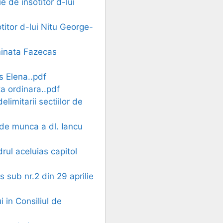
 de insotitor d-lui
titor d-lui Nitu George-
minata Fazecas
s Elena..pdf
a ordinara..pdf
limitarii sectiilor de
 de munca a dl. Iancu
rul aceluias capitol
s sub nr.2 din 29 aprilie
 in Consiliul de