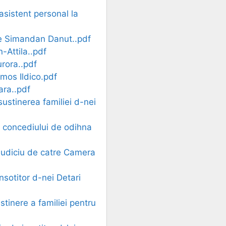
asistent personal la
ere Simandan Danut..pdf
-Attila..pdf
urora..pdf
omos Ildico.pdf
ara..pdf
sustinerea familiei d-nei
ta concediului de odihna
ejudiciu de catre Camera
nsotitor d-nei Detari
stinere a familiei pentru