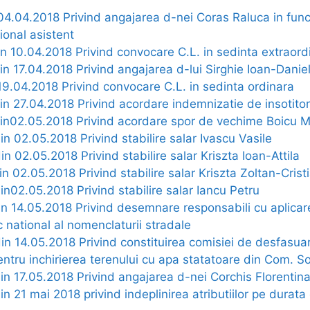
 04.04.2018 Privind angajarea d-nei Coras Raluca in func
sional asistent
in 10.04.2018 Privind convocare C.L. in sedinta extraord
din 17.04.2018 Privind angajarea d-lui Sirghie Ioan-Danie
19.04.2018 Privind convocare C.L. in sedinta ordinara
din 27.04.2018 Privind acordare indemnizatie de insotito
 din02.05.2018 Privind acordare spor de vechime Boicu M
din 02.05.2018 Privind stabilire salar Ivascu Vasile
in 02.05.2018 Privind stabilire salar Kriszta Ioan-Attila
din 02.05.2018 Privind stabilire salar Kriszta Zoltan-Crist
din02.05.2018 Privind stabilire salar Iancu Petru
din 14.05.2018 Privind desemnare responsabili cu aplica
ic national al nomenclaturii stradale
din 14.05.2018 Privind constituirea comisiei de desfasua
 pentru inchirierea terenului cu apa statatoare din Com.
din 17.05.2018 Privind angajarea d-nei Corchis Florentin
din 21 mai 2018 privind indeplinirea atributiilor pe durat