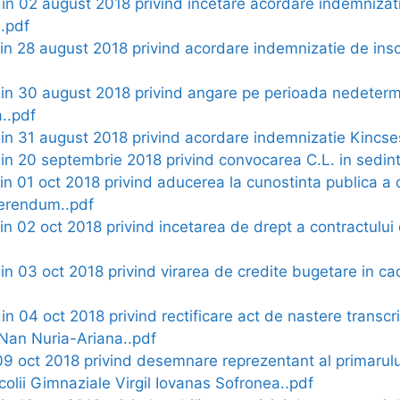
din 02 august 2018 privind incetare acordare indemnizatie
.pdf
din 28 august 2018 privind acordare indemnizatie de inso
 din 30 august 2018 privind angare pe perioada nedeter
..pdf
 din 31 august 2018 privind acordare indemnizatie Kincse
din 20 septembrie 2018 privind convocarea C.L. in sedint
din 01 oct 2018 privind aducerea la cunostinta publica a de
ferendum..pdf
din 02 oct 2018 privind incetarea de drept a contractului
din 03 oct 2018 privind virarea de credite bugetare in cad
din 04 oct 2018 privind rectificare act de nastere transcri
 Nan Nuria-Ariana..pdf
09 oct 2018 privind desemnare reprezentant al primarului
colii Gimnaziale Virgil Iovanas Sofronea..pdf