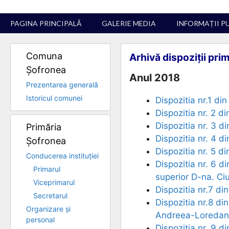
Sari
la
PAGINA PRINCIPALĂ
GALERIE MEDIA
INFORMAȚII P
conținut
Comuna
Arhivă dispoziții pr
Șofronea
Anul 2018
Prezentarea generală
Istoricul comunei
Dispozitia nr.1 d
Dispozitia nr. 2 d
Dispozitia nr. 3 d
Primăria
Dispozitia nr. 4 d
Șofronea
Dispozitia nr. 5 d
Conducerea instituției
Dispozitia nr. 6 d
Primarul
superior D-na. Ci
Viceprimarul
Dispozitia nr.7 d
Secretarul
Dispozitia nr.8 di
Organizare și
Andreea-Loredana 
personal
Dispozitia nr. 9 d