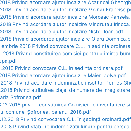
.2018 Privind acordare ajutor incalzire Acatincai Gheorg
.2018 Privind acordare ajutor incalzire Molnar Francisc.p
.2018 Privind acordare ajutor incalzire Morosac Pansela
.2018 Privind acordare ajutor incalzire Mindrutau Irincca
.2018 Privind acordare ajutor incalzire Nistor Ioan.pdf
.2018 Privind acordarea ajutor incalzire Olaru Domnica.p
oiembrie 2018 Privind convocare C.L. in sedinta ordinara
. 2018 Privind constituirea comisiei pentru primirea bunu
apa.pdf
3.2018 Privind convocare C.L. in sedinta ordinara.pdf
.2018 Privind acordare ajutor incalzire Maier Ibolya.pdf
2.2018 Privind acordare indemnizatie insotitor Pernes G
2.2018 Privind atribuirea plajei de numere de inregistra
maria Sofronea.pdf
3.12.2018 privind constituirea Comisiei de inventariere si
niul comunei Șofronea, pe anul 2018.pdf
1.12.2018 Privind convocarea C.L. în ședință ordinară.pdf
.2018 Privind stabilire indemnizatii lunare pentru persoa