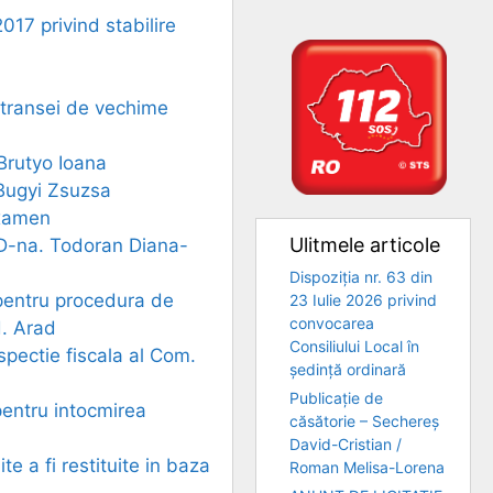
017 privind stabilire
e transei de vechime
 Brutyo Ioana
 Bugyi Zsuzsa
examen
Ulitmele articole
t D-na. Todoran Diana-
Dispoziția nr. 63 din
 pentru procedura de
23 Iulie 2026 privind
convocarea
d. Arad
Consiliului Local în
spectie fiscala al Com.
ședință ordinară
Publicație de
pentru intocmirea
căsătorie – Sechereș
David-Cristian /
e a fi restituite in baza
Roman Melisa-Lorena