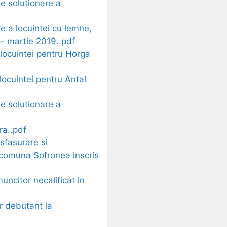
de solutionare a
re a locuintei cu lemne,
8- martie 2019..pdf
a locuintei pentru Horga
 locuintei pentru Antal
de solutionare a
ra..pdf
sfasurare si
n comuna Sofronea inscris
uncitor necalificat in
er debutant la