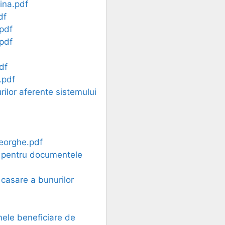
hina.pdf
df
.pdf
.pdf
df
.pdf
rilor aferente sistemului
heorghe.pdf
re pentru documentele
 casare a bunurilor
nele beneficiare de