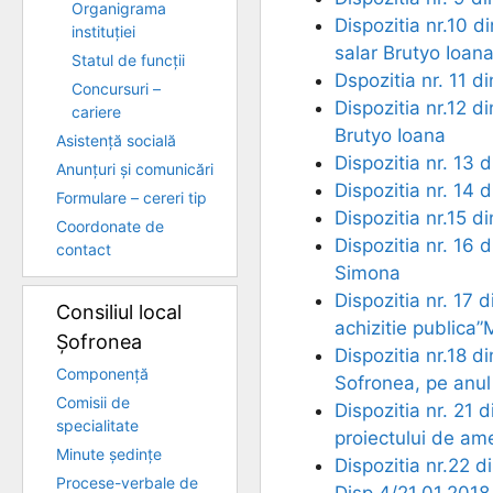
Organigrama
Dispozitia nr.10 d
instituției
salar Brutyo Ioan
Statul de funcții
Dspozitia nr. 11 d
Concursuri –
Dispozitia nr.12 d
cariere
Brutyo Ioana
Asistență socială
Dispozitia nr. 13 
Anunțuri și comunicări
Dispozitia nr. 14 
Formulare – cereri tip
Dispozitia nr.15 
Coordonate de
Dispozitia nr. 16 
contact
Simona
Dispozitia nr. 17 
Consiliul local
achizitie publica”
Șofronea
Dispozitia nr.18 d
Componență
Sofronea, pe anul
Comisii de
Dispozitia nr. 21
specialitate
proiectului de am
Minute ședințe
Dispozitia nr.22 d
Procese-verbale de
Disp 4/21.01.2018