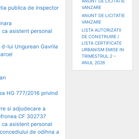
ANUNT DE LICITATIE
tia publica de inspector
VANZARE
ANUNT DE LICITATIE
VANZARE
inara
LISTA AUTORIZATII
l ca asistent personal
DE CONSTRUIRE /
LISTA CERTIFICATE
r d-lui Ungurean Gavrila
URBANISM EMISE IN
arcel
TRIMESTRUL 2 –
ANUL 2026
ian
rea HG 777/2016 privind
rre si adjudecare a
 Sofronea CF 302737
a ca asistent personal
a concediului de odihna a