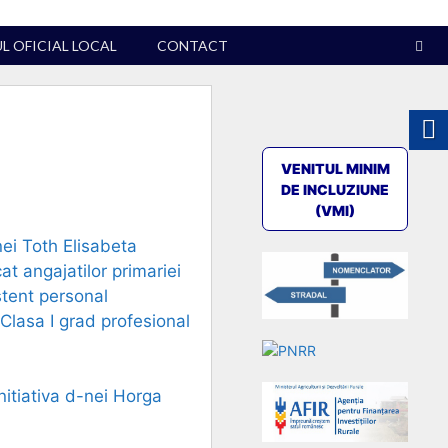
 OFICIAL LOCAL
CONTACT
VENITUL MINIM
DE INCLUZIUNE
(VMI)
nei Toth Elisabeta
at angajatilor primariei
stent personal
 Clasa I grad profesional
nitiativa d-nei Horga