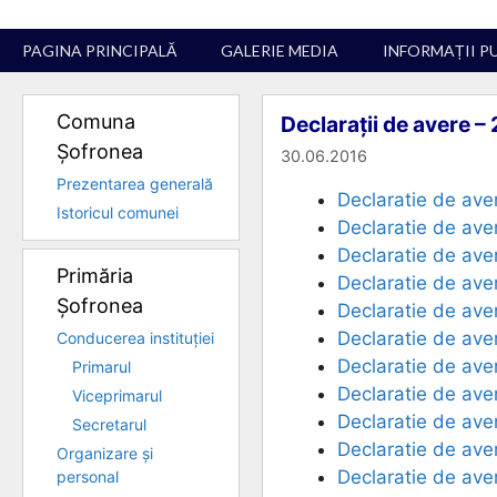
Sari
la
PAGINA PRINCIPALĂ
GALERIE MEDIA
INFORMAȚII P
conținut
Comuna
Declarații de avere –
Șofronea
30.06.2016
Prezentarea generală
Declaratie de ave
Istoricul comunei
Declaratie de ave
Declaratie de ave
Primăria
Declaratie de ave
Șofronea
Declaratie de ave
Declaratie de ave
Conducerea instituției
Declaratie de ave
Primarul
Declaratie de ave
Viceprimarul
Declaratie de av
Secretarul
Declaratie de ave
Organizare și
Declaratie de av
personal