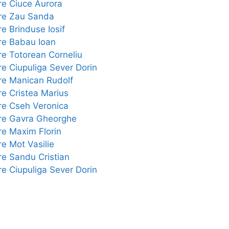
re Ciuce Aurora
ere Zau Sanda
e Brinduse Iosif
re Babau Ioan
re Totorean Corneliu
re Ciupuliga Sever Dorin
re Manican Rudolf
re Cristea Marius
re Cseh Veronica
ere Gavra Gheorghe
re Maxim Florin
re Mot Vasilie
re Sandu Cristian
re Ciupuliga Sever Dorin