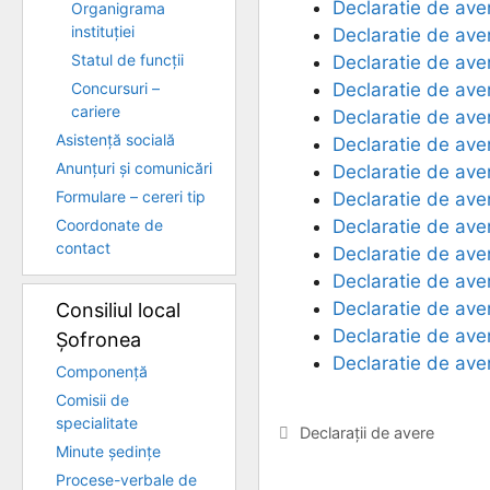
Declaratie de ave
Organigrama
instituției
Declaratie de av
Statul de funcții
Declaratie de aver
Concursuri –
Declaratie de ave
cariere
Declaratie de ave
Asistență socială
Declaratie de ave
Anunțuri și comunicări
Declaratie de ave
Formulare – cereri tip
Declaratie de ave
Coordonate de
Declaratie de ave
contact
Declaratie de av
Declaratie de ave
Declaratie de ave
Consiliul local
Declaratie de ave
Șofronea
Declaratie de ave
Componență
Comisii de
specialitate
Categorii
Declarații de avere
Minute ședințe
Procese-verbale de